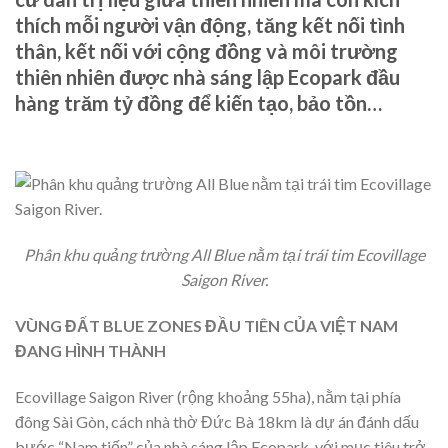
thích mỗi người vận động, tăng kết nối tình
thân, kết nối với cộng đồng và môi trường
thiên nhiên được nhà sáng lập Ecopark đầu
hàng trăm tỷ đồng để kiến tạo, bảo tồn…
Phân khu quảng trường All Blue nằm tại trái tim Ecovillage
Saigon River.
VÙNG ĐẤT BLUE ZONES ĐẦU TIÊN CỦA VIỆT NAM
ĐANG HÌNH THÀNH
Ecovillage Saigon River (rộng khoảng 55ha), nằm tại phía
đông Sài Gòn, cách nhà thờ Đức Bà 18km là dự án đánh dấu
bước “Nam tiến” của nhà sáng lập Ecopark, với mục tiêu trở