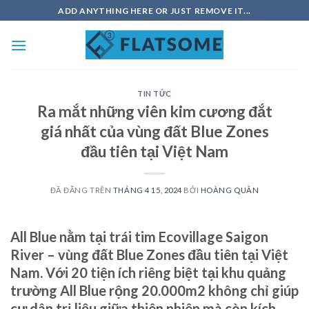
Chuyển
ADD ANYTHING HERE OR JUST REMOVE IT...
đến
nội
dung
TIN TỨC
Ra mắt những viên kim cương đắt
giá nhất của vùng đất Blue Zones
đầu tiên tại Việt Nam
ĐÃ ĐĂNG TRÊN
THÁNG 4 15, 2024
BỞI
HOÀNG QUÂN
All Blue nằm tại trái tim Ecovillage Saigon
River – vùng đất Blue Zones đầu tiên tại Việt
Nam. Với 20 tiện ích riêng biệt tại khu quảng
trường All Blue rộng 20.000m2 không chỉ giúp
cư dân trị liệu giữa thiên nhiên mà còn kích