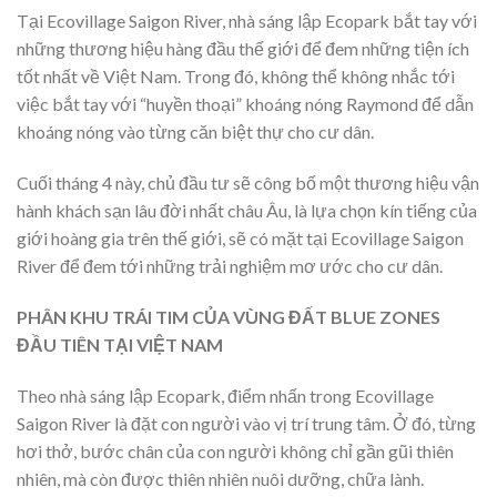
Tại Ecovillage Saigon River, nhà sáng lập Ecopark bắt tay với
những thương hiệu hàng đầu thế giới để đem những tiện ích
tốt nhất về Việt Nam. Trong đó, không thể không nhắc tới
việc bắt tay với “huyền thoại” khoáng nóng Raymond để dẫn
khoáng nóng vào từng căn biệt thự cho cư dân.
Cuối tháng 4 này, chủ đầu tư sẽ công bố một thương hiệu vận
hành khách sạn lâu đời nhất châu Âu, là lựa chọn kín tiếng của
giới hoàng gia trên thế giới, sẽ có mặt tại Ecovillage Saigon
River để đem tới những trải nghiệm mơ ước cho cư dân.
PHÂN KHU TRÁI TIM CỦA VÙNG ĐẤT BLUE ZONES
ĐẦU TIÊN TẠI VIỆT NAM
Theo nhà sáng lập Ecopark, điểm nhấn trong Ecovillage
Saigon River là đặt con người vào vị trí trung tâm. Ở đó, từng
hơi thở, bước chân của con người không chỉ gần gũi thiên
nhiên, mà còn được thiên nhiên nuôi dưỡng, chữa lành.