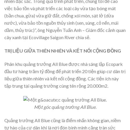
nhiên đặc sắc. Trong quá trình phát triển, chúng tôi đề cao
việc bảo tồn và phát triển các loại cây vừa tạo bóng mát
(bần chua, gừa) vừa giữ đất, chống xói mòn, sạt lở (dừa
nước), vừa bảo tồn nguồn thủy sinh (sen, súng, cỏ nến, mái
dầm, thủy trúc)”, ông Nguyễn Tuấn Anh – Giám đốc cảnh quan
cây xanh tại Ecovillage Saigon River chia sẻ.
TRỊ LIỆU GIỮA THIÊN NHIÊN VÀ KẾT NỐI CỘNG ĐỒNG
Phân khu quảng trưởng All Blue được nhà sáng lập Ecopark
đầu tư hàng trăm tỷ đồng để phát triển 20 tiện giúp cư dân trị
liệu giữa thiên nhiên và kết nối cộng đồng. Các tiện ích này
tập trung tại quảng trường cùng tên rộng 20.000m2.
Một góc quảng trường All Blue.
Quảng trường All Blue cũng là điểm nhấn không gian, niềm
tự hào của cư dân khi là nơi đón bình minh căng tràn sức