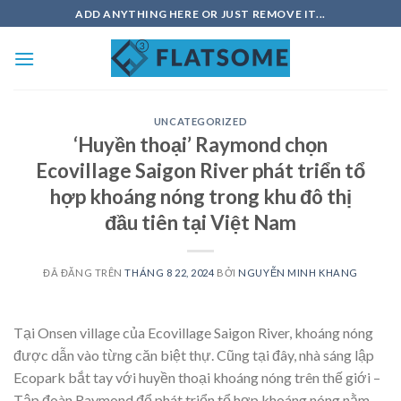
Chuyển
ADD ANYTHING HERE OR JUST REMOVE IT...
đến
nội
dung
UNCATEGORIZED
‘Huyền thoại’ Raymond chọn
Ecovillage Saigon River phát triển tổ
hợp khoáng nóng trong khu đô thị
đầu tiên tại Việt Nam
ĐÃ ĐĂNG TRÊN
THÁNG 8 22, 2024
BỞI
NGUYỄN MINH KHANG
Tại Onsen village của Ecovillage Saigon River, khoáng nóng
được dẫn vào từng căn biệt thự. Cũng tại đây, nhà sáng lập
Ecopark bắt tay với huyền thoại khoáng nóng trên thế giới –
Tập đoàn Raymond để phát triển tổ hợp khoáng nóng nằm