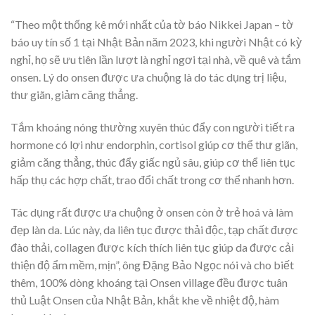
“Theo một thống kê mới nhất của tờ báo Nikkei Japan – tờ
báo uy tín số 1 tại Nhật Bản năm 2023, khi người Nhật có kỳ
nghỉ, họ sẽ ưu tiên lần lượt là nghỉ ngơi tại nhà, về quê và tắm
onsen. Lý do onsen được ưa chuộng là do tác dụng trị liệu,
thư giãn, giảm căng thẳng.
Tắm khoáng nóng thường xuyên thúc đẩy con người tiết ra
hormone có lợi như endorphin, cortisol giúp cơ thể thư giãn,
giảm căng thẳng, thúc đẩy giấc ngủ sâu, giúp cơ thể liên tục
hấp thụ các hợp chất, trao đổi chất trong cơ thể nhanh hơn.
Tác dụng rất được ưa chuộng ở onsen còn ở trẻ hoá và làm
đẹp làn da. Lúc này, da liên tục được thải độc, tạp chất được
đào thải, collagen được kích thích liên tục giúp da được cải
thiện độ ẩm mềm, mịn”, ông Đặng Bảo Ngọc nói và cho biết
thêm, 100% dòng khoáng tại Onsen village đều được tuân
thủ Luật Onsen của Nhật Bản, khắt khe về nhiệt độ, hàm