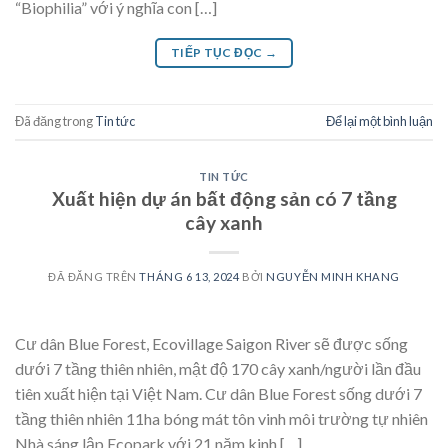
“Biophilia” với ý nghĩa con […]
TIẾP TỤC ĐỌC
→
Đã đăng trong
Tin tức
Để lại một bình luận
TIN TỨC
Xuất hiện dự án bất động sản có 7 tầng
cây xanh
ĐÃ ĐĂNG TRÊN
THÁNG 6 13, 2024
BỞI
NGUYỄN MINH KHANG
Cư dân Blue Forest, Ecovillage Saigon River sẽ được sống
dưới 7 tầng thiên nhiên, mật độ 170 cây xanh/người lần đầu
tiên xuất hiện tại Việt Nam. Cư dân Blue Forest sống dưới 7
tầng thiên nhiên 11ha bóng mát tôn vinh môi trường tự nhiên
Nhà sáng lập Ecopark với 21 năm kinh […]