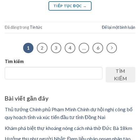
TIẾP TỤC ĐỌC
→
Đã đăng trong
Tin tức
Để lại một bình luận
1
2
3
4
…
6
Tìm kiếm
TÌM
KIẾM
Bài viết gần đây
Thủ tướng Chính phủ Phạm Minh Chính dự hội nghị công bố
quy hoạch tỉnh và xúc tiến đầu tư tỉnh Đồng Nai
Khám phá biệt thự khoáng nóng cách nhà thờ Đức Bà 18km
Hưởng thụ như người Nhật: Đem liệu pháp onsen nhân tạo