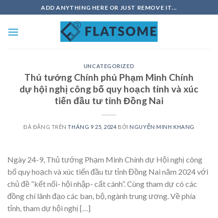
Chuyển
ADD ANYTHING HERE OR JUST REMOVE IT...
đến
nội
dung
UNCATEGORIZED
Thủ tướng Chính phủ Phạm Minh Chính
dự hội nghị công bố quy hoạch tỉnh và xúc
tiến đầu tư tỉnh Đồng Nai
ĐÃ ĐĂNG TRÊN
THÁNG 9 25, 2024
BỞI
NGUYỄN MINH KHANG
Ngày 24-9, Thủ tướng Phạm Minh Chính dự Hội nghị công
bố quy hoạch và xúc tiến đầu tư tỉnh Đồng Nai năm 2024 với
chủ đề “kết nối- hội nhập- cất cánh”. Cùng tham dự có các
đồng chí lãnh đạo các ban, bộ, ngành trung ương. Về phía
tỉnh, tham dự hội nghị […]