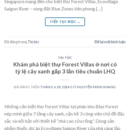
Singapore mang đến cho biệt thự Forest Villas, Ecovillage
Saigon River – vùng đất Blue Zones tiên phong […]
TIẾP TỤC ĐỌC
→
Đã đăng trong
Tin tức
Để lại một bình luận
TIN TỨC
Khám phá biệt thự Forest Villas ở nơi có
tỷ lệ cây xanh gấp 3 lần tiêu chuẩn LHQ
ĐÃ ĐĂNG TRÊN
THÁNG 6 28, 2024
BỞI
NGUYỄN MINH KHANG
Những căn biệt thự Forest Villas tại phân khu Blue Forest
nép mình giữa 7 tầng cây xanh, cận kề 3 công viên chủ đề đặc
sắc và nổi bật với thiết kế “nhà cao cửa rộng”. Dòng sản
phẩm thuộc dự án Ecovillage Saigon River của nhà sáng lập