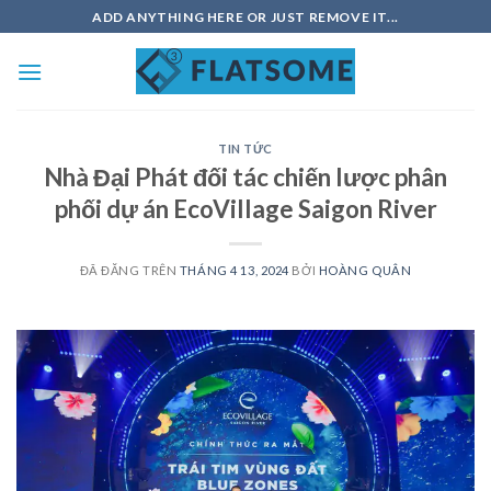
Chuyển
ADD ANYTHING HERE OR JUST REMOVE IT...
đến
nội
dung
TIN TỨC
Nhà Đại Phát đối tác chiến lược phân
phối dự án EcoVillage Saigon River
ĐÃ ĐĂNG TRÊN
THÁNG 4 13, 2024
BỞI
HOÀNG QUÂN