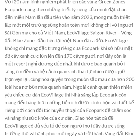
Với 20 năm kinh nghiệm phát triển các vùng Green Zones,
Ecopark mang theo những triết lý riêng của mình đặt chân
đến miền Nam lần đầu tiên vào năm 2023, mong muốn thiết
lập một môi trường sống hoàn toàn mới không chỉ với người
Sài Gòn mà cho cả Việt Nam, EcoVillage Saigon River – Vùng
đất Blue Zones đầu tiên tại Việt Nam đã ra đời. EcoVillage
không chỉ mang đặc trưng riêng của Ecopark khi sở hữu mật
độ cây xanh cực lớn lên đến 170 cây/người, nơi đây còn là
một resort nghỉ dưỡng độc nhất khi được bao quanh bởi
sông êm đềm và hệ cảnh quan sinh thái tự nhiên được giữ
trọn vẹn lại, cùng hòa quyện trong muôn sắc màu của hơn 200
loài hoa nở bốn mùa quanh năm. Ngoài cảnh quan thiên nhiên
yêu chiều cư dân EcoVillage thì Nhà sáng lập Ecopark còn
mang đến hàng loạt những tiện ích được tinh chọn và thiết kế
riêng bởi cách đối tác huyền thoại của Ecopark để chăm sóc
và nâng niu sức khỏe của cư dân. Giao hòa tất cả để
EcoVillage có đủ yếu tố để con người nơi đây được sống
trường thọ và hạnh phúc mỗi ngày và trở thành Vùng đất Blue