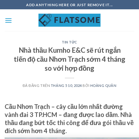
Chuyển
ADD ANYTHING HERE OR JUST REMOVE IT...
đến
nội
dung
TIN TỨC
Nhà thầu Kumho E&C sẽ rút ngắn
tiến độ cầu Nhơn Trạch sớm 4 tháng
so với hợp đồng
ĐÃ ĐĂNG TRÊN
THÁNG 5 10, 2024
BỞI
HOÀNG QUÂN
Cầu Nhơn Trạch – cây cầu lớn nhất đường
vành đai 3 TP.HCM – đang được lao dầm. Nhà
thầu đang bứt tốc thi công để đưa gói thầu về
đích sớm hơn 4 tháng.