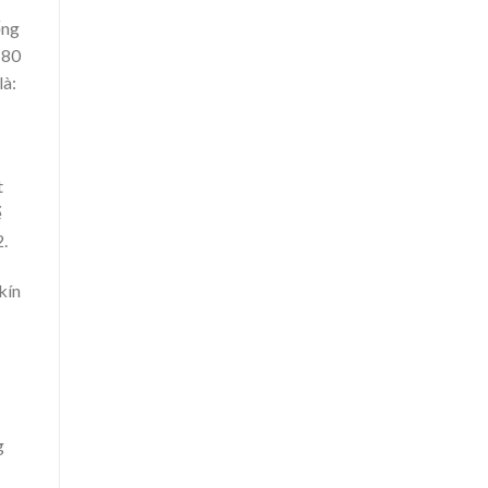
ống
 80
là:
t
ể
.
kín
g