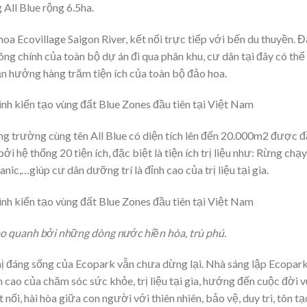
 All Blue rộng 6.5ha.
oa Ecovillage Saigon River, kết nối trực tiếp với bến du thuyền. 
hông chính của toàn bộ dự án đi qua phân khu, cư dân tại đây có thể
ận hưởng hàng trăm tiện ích của toàn bộ đảo hoa.
ng trường cùng tên All Blue có diện tích lên đến 20.000m2 được 
ởi hệ thống 20 tiện ích, đặc biệt là tiện ích trị liệu như: Rừng chạy
ic,…giúp cư dân dưỡng trí là đỉnh cao của trị liệu tại gia.
ao quanh bởi những dòng nước hiền hòa, trù phú.
thị đáng sống của Ecopark vẫn chưa dừng lại. Nhà sáng lập Ecopar
 cao của chăm sóc sức khỏe, trị liệu tại gia, hướng đến cuộc đời v
 nối, hài hòa giữa con người với thiên nhiên, bảo vệ, duy trì, tôn tạ