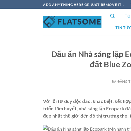
Chuyển
ADD ANYTHING HERE OR JUST REMOVE IT...
đến
TỔ
nội
dung
TIN TỨ
Dấu ấn Nhà sáng lập E
đất Blue Zo
ĐÃ ĐĂNG 
Với lối tư duy độc đáo, khác biệt, kết hợ
triển tâm huyết, nhà sáng lập Ecopark đã
đẹp nhất thế giới đến đô thị trường thọ,