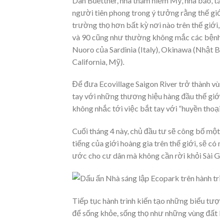
Dan Buettner, nhà thám hiểm Mỹ, nhà báo, tá
người tiên phong trong ý tưởng rằng thế giớ
trường thọ hơn bất kỳ nơi nào trên thế giới,
và 90 cũng như thường không mắc các bệnh m
Nuoro của Sardinia (Italy), Okinawa (Nhật B
California, Mỹ).
Để đưa Ecovillage Saigon River trở thành vù
tay với những thương hiệu hàng đầu thế giớ
không nhắc tới việc bắt tay với “huyền th
Cuối tháng 4 này, chủ đầu tư sẽ công bố một
tiếng của giới hoàng gia trên thế giới, sẽ c
ước cho cư dân mà không cần rời khỏi Sài G
Tiếp tục hành trình kiến tạo những biểu t
để sống khỏe, sống thọ như những vùng đất B