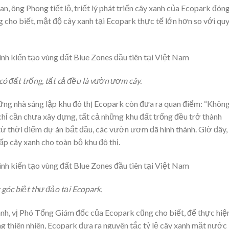
an, ông Phong tiết lộ, triết lý phát triển cây xanh của Ecopark đón
g cho biết, mật độ cây xanh tại Ecopark thực tế lớn hơn so với qu
ó đất trống, tất cả đều là vườn ươm cây.
hững nhà sáng lập khu đô thị Ecopark còn đưa ra quan điểm: “Khôn
hỉ cần chưa xây dựng, tất cả những khu đất trống đều trở thành
từ thời điểm dự án bắt đầu, các vườn ươm đã hình thành. Giờ đây,
p cây xanh cho toàn bộ khu đô thị.
góc biệt thự đảo tại Ecopark.
xanh, vị Phó Tổng Giám đốc của Ecopark cũng cho biết, để thực hiệ
ng thiên nhiên, Ecopark đưa ra nguyên tắc tỷ lệ cây xanh mặt nước 