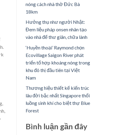
nóng cách nhà thờ Đức Bà
18km
Hưởng thụ như người Nhật:
Đem liệu pháp onsen nhân tạo
vào nhà để thư giãn, chữa lành
í
h.
‘Huyền thoại’ Raymond chọn
rk
Ecovillage Saigon River phát
triển tổ hợp khoáng nóng trong
khu đô thị đầu tiên tại Việt
Nam
Thương hiệu thiết kế kiến trúc
lâu đời bậc nhất Singapore thổi
luồng sinh khí cho biệt thự Blue
g,
Forest
nh,
p
Bình luận ​​gần đây