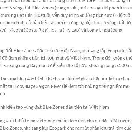
c giả của nhiều bài báo nổi tiếng trên New York Times và cũng là
i có 5 vùng đất Blue Zones (vùng xanh), nơi con người phần lớn s
 thường đạt đến 100 tuổi, vẫn duy trì hoạt động tích cực ở độ tuổi
ãn tính như ở hầu hết các nước công nghiệp hóa. 5 vùng đất đó 
ản), Nicoya (Costa Rica), Icaria (Hy Lạp) và Loma Linda (bang
ng đất Blue Zones đầu tiên tại Việt Nam, nhà sáng lập Ecopark bắ
i để đem những tiện ích tốt nhất về Việt Nam. Trong đó, không th
oại” khoáng nóng Raymond để kiến tạo tổ hợp khoáng nóng 5.500m2
 thương hiệu vận hành khách sạn lâu đời nhất châu Âu, là lựa chọn 
ó mặt tại Ecovillage Saigon River để đem tới những trải nghiệm mơ
òn.
ượng vượt thời gian với mong muốn đem đến cho cư dân môi trườn
lue Zones, nhà sáng lập Ecopark cho ra mắt phân khu trái tim của