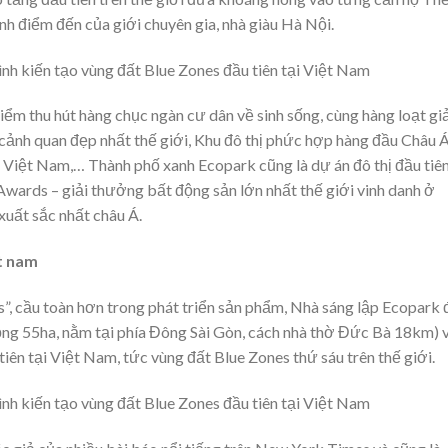
h điểm đến của giới chuyên gia, nhà giàu Hà Nội.
m thu hút hàng chục ngàn cư dân về sinh sống, cùng hàng loạt giả
 cảnh quan đẹp nhất thế giới, Khu đô thị phức hợp hàng đầu Châu Á
 Việt Nam,… Thành phố xanh Ecopark cũng là dự án đô thị đầu tiê
wards – giải thưởng bất động sản lớn nhất thế giới vinh danh ở
xuất sắc nhất châu Á.
ệt nam
”, cầu toàn hơn trong phát triển sản phẩm, Nhà sáng lập Ecopark 
rộng 55ha, nằm tại phía Đông Sài Gòn, cách nhà thờ Đức Bà 18km) 
iên tại Việt Nam, tức vùng đất Blue Zones thứ sáu trên thế giới.