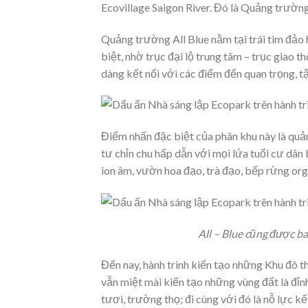
Ecovillage Saigon River. Đó là Quảng trường
Quảng trường All Blue nằm tại trái tim đảo h
biệt, nhờ trục đại lộ trung tâm – trục giao t
dàng kết nối với các điểm đến quan trọng, t
Điểm nhấn đặc biệt của phân khu này là quả
tư chỉn chu hấp dẫn với mọi lứa tuổi cư dân b
ion âm, vườn hoa đạo, trà đạo, bếp rừng organ
All – Blue cũng được b
Đến nay, hành trình kiến tạo những Khu đô 
vẫn miệt mài kiến tạo những vùng đất là đỉnh
tươi, trường thọ; đi cùng với đó là nỗ lực kết