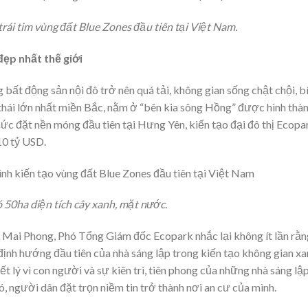
rái tim vùng đất Blue Zones đầu tiên tại Việt Nam.
đẹp nhất thế giới
bất động sản nội đô trở nên quá tải, không gian sống chật chội, b
thái lớn nhất miền Bắc, nằm ở “bên kia sông Hồng” được hình thàn
ức đặt nền móng đầu tiên tại Hưng Yên, kiến tạo đại đô thị Ecopa
10 tỷ USD.
 50ha diện tích cây xanh, mặt nước.
 Mai Phong, Phó Tổng Giám đốc Ecopark nhắc lại không ít lần rằn
định hướng đầu tiên của nhà sáng lập trong kiến tạo không gian xa
iết lý vì con người và sự kiên trì, tiên phong của những nhà sáng lậ
 người dân đặt trọn niềm tin trở thành nơi an cư của mình.