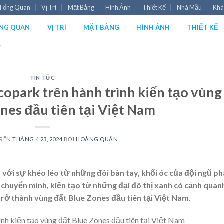
Tổng Quan
Vị Trí
Mặt Bằng
Hình Ảnh
Thiết Kế
Nhà Mẫu
Khá
NG QUAN
VỊ TRÍ
MẶT BẰNG
HÌNH ẢNH
THIẾT KẾ
C
TIN TỨC
copark trên hành trình kiến tạo vùng
nes đầu tiên tại Việt Nam
TRÊN
THÁNG 4 23, 2024
BỞI
HOÀNG QUÂN
p với sự khéo léo từ những đôi bàn tay, khối óc của đội ngũ ph
 chuyển mình, kiến tạo từ những đại đô thị xanh có cảnh quan
 trở thành vùng đất Blue Zones đầu tiên tại Việt Nam.