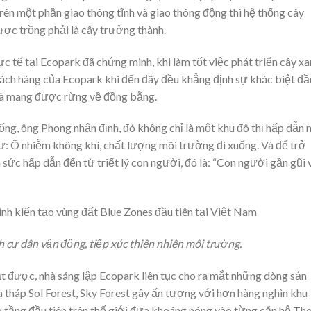
ên một phần giao thông tĩnh và giao thông động thì hệ thống cây
ược trồng phải là cây trưởng thành.
c tế tại Ecopark đã chứng minh, khi làm tốt việc phát triển cây x
hách hàng của Ecopark khi đến đây đều khẳng định sự khác biệt đầ
i là mang được rừng về đồng bằng.
ống, ông Phong nhận định, đó không chỉ là một khu đô thị hấp dẫn 
ư: Ô nhiễm không khí, chất lượng môi trường đi xuống. Và để trở
 sức hấp dẫn đến từ triết lý con người, đó là: “Con người gần gũi 
h cư dân vận động, tiếp xúc thiên nhiên môi trường.
ạt được, nhà sáng lập Ecopark liên tục cho ra mắt những dòng sản
 tháp Sol Forest, Sky Forest gây ấn tượng với hơn hàng nghìn khu
tầng đầu tiên trên thế giới đưa khoáng nóng vào từng căn hộ Th