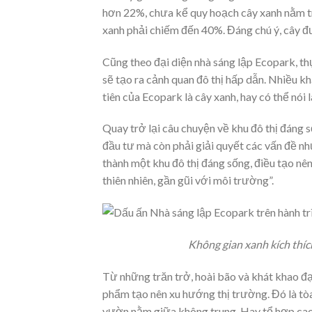
hơn 22%, chưa kể quy hoạch cây xanh nằm tr
xanh phải chiếm đến 40%. Đáng chú ý, cây đ
Cũng theo đại diện nhà sáng lập Ecopark, thự
sẽ tạo ra cảnh quan đô thị hấp dẫn. Nhiều k
tiên của Ecopark là cây xanh, hay có thể nó
Quay trở lại câu chuyện về khu đô thị đáng s
đầu tư mà còn phải giải quyết các vấn đề nh
thành một khu đô thị đáng sống, điều tạo nên
thiên nhiên, gần gũi với môi trường”.
Không gian xanh kích thíc
Từ những trăn trở, hoài bão và khát khao đ
phẩm tạo nên xu hướng thị trường. Đó là tòa
vườn nằm giữa không trung. Hay tổ hợp cao 