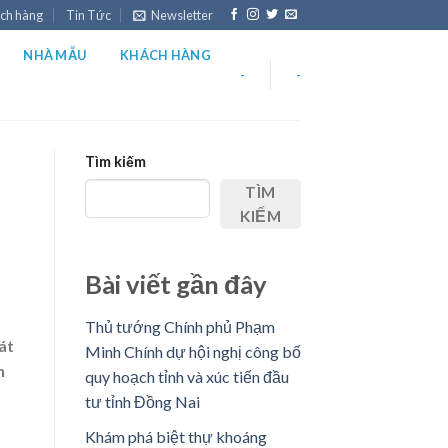
ch hàng
Tin Tức
Newsletter
NHÀ MẪU
KHÁCH HÀNG
-
-
Tìm kiếm
TÌM
KIẾM
Bài viết gần đây
Thủ tướng Chính phủ Phạm
át
Minh Chính dự hội nghị công bố
h
quy hoạch tỉnh và xúc tiến đầu
tư tỉnh Đồng Nai
Khám phá biệt thự khoáng