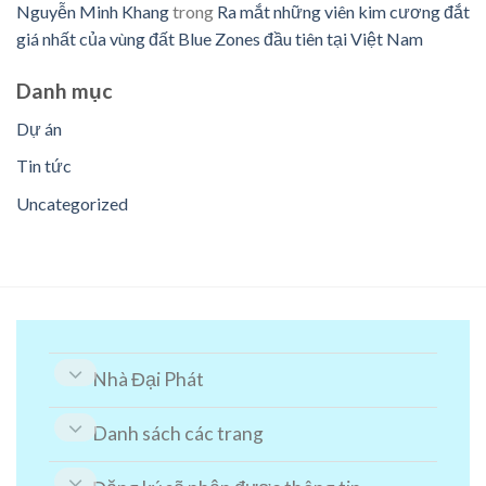
Nguyễn Minh Khang
trong
Ra mắt những viên kim cương đắt
giá nhất của vùng đất Blue Zones đầu tiên tại Việt Nam
Danh mục
Dự án
Tin tức
Uncategorized
Nhà Đại Phát
Danh sách các trang