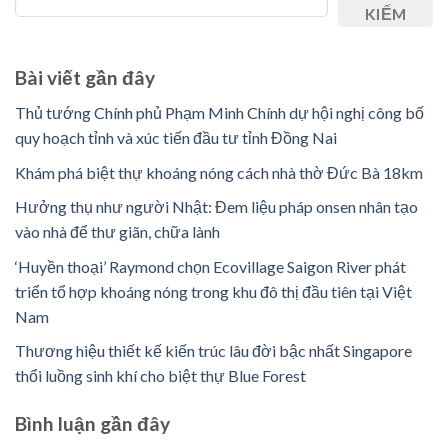
KIẾM
Bài viết gần đây
Thủ tướng Chính phủ Phạm Minh Chính dự hội nghị công bố
quy hoạch tỉnh và xúc tiến đầu tư tỉnh Đồng Nai
Khám phá biệt thự khoáng nóng cách nhà thờ Đức Bà 18km
Hưởng thụ như người Nhật: Đem liệu pháp onsen nhân tạo
vào nhà để thư giãn, chữa lành
‘Huyền thoại’ Raymond chọn Ecovillage Saigon River phát
triển tổ hợp khoáng nóng trong khu đô thị đầu tiên tại Việt
Nam
Thương hiệu thiết kế kiến trúc lâu đời bậc nhất Singapore
thổi luồng sinh khí cho biệt thự Blue Forest
Bình luận ​​gần đây