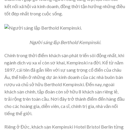
kết nối xã hội và kinh doanh, đồng thời tận hưởng những điều
tốt đẹp nhất trong cuộc sống.
Người sáng lập Berthold Kempinski.
Chính trong thời điểm khách sạn phát triển sôi động nhất, khi
ngành dịch vụ xa xỉ còn sơ khai, Kempinski ra đời. Kể từ năm
1897, cái tên đã gắn liền với sự sang trọng cổ điển của châu
Âu, thể hiện ở những dự án kinh doanh của các nhà buôn bán
rượu và chủ sở hữu Berthold Kempinski. Đến nay, ngoài
khách sạn chính, tập đoàn còn sở hữu 8 khách sạn riêng lẻ,
trải rộng trên toàn cầu. Nơi đây trở thành điểm đến hàng đầu
cho các hoàng gia, diễn viên, ca sĩ, chính trị gia, nhà văn nổi
tiếng thế giới.
Riêng ở Đức, khách sạn Kempinski Hotel Bristol Berlin từng