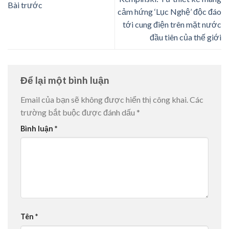
Bài trước
cảm hứng ‘Lục Nghệ’ độc đáo
tới cung điện trên mặt nước
đầu tiên của thế giới
Để lại một bình luận
Email của bạn sẽ không được hiển thị công khai.
Các
trường bắt buộc được đánh dấu
*
Bình luận
*
Tên
*