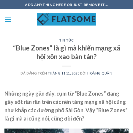
Chuyển
ADD ANYTHING HERE OR JUST REMOVE IT...
đến
nội
dung
TIN TỨC
“Blue Zones” là gì mà khiến mạng xã
hội xôn xao bàn tán?
ĐÃ ĐĂNG TRÊN
THÁNG 11 11, 2023
BỞI
HOÀNG QUÂN
Những ngày gần đây, cụm từ “Blue Zones” đang
gây sốt rần rần trên các nền tảng mạng xã hội cũng
như khắp các đường phố Sài Gòn. Vậy “Blue Zones”
là gì mà ai cũng nói, cũng đòi đến?