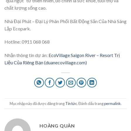
“quả ngọt” từ thiên nhiên, đó chính là sức khỏe, tuổi thọ và
chất lượng sống cao.
Nhà Đại Phát – Đại Lý Phân Phối Bất Động Sản Của Nhà Sáng
Lập Ecopark.
Hotline: 0911 068 068
Nhận thông tin dự án:
EcoVillage Saigon River – Resort Trị
Liệu Của Riêng Bạn (duanecovillage.com)
Mục nhập này đã được đăng trong
Tin tức
. Đánh dấu trang
permalink
.
HOÀNG QUÂN