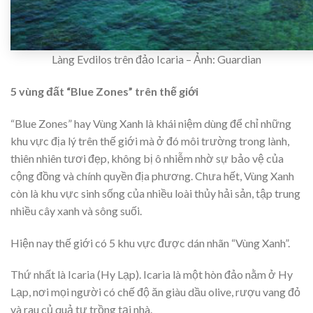
Làng Evdilos trên đảo Icaria – Ảnh: Guardian
5 vùng đất “Blue Zones” trên thế giới
“Blue Zones” hay Vùng Xanh là khái niệm dùng để chỉ những
khu vực địa lý trên thế giới mà ở đó môi trường trong lành,
thiên nhiên tươi đẹp, không bị ô nhiễm nhờ sự bảo vệ của
cộng đồng và chính quyền địa phương. Chưa hết, Vùng Xanh
còn là khu vực sinh sống của nhiều loài thủy hải sản, tập trung
nhiều cây xanh và sông suối.
Hiện nay thế giới có 5 khu vực được dán nhãn “Vùng Xanh”.
Thứ nhất là Icaria (Hy Lạp). Icaria là một hòn đảo nằm ở Hy
Lạp, nơi mọi người có chế độ ăn giàu dầu olive, rượu vang đỏ
và rau củ quả tự trồng tại nhà.