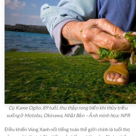
Cụ Kame Ogito, 89 tuổi, thu thập rong biển khi thủy triều
xuống ở Motobu, Okinawa, Nhật Bản – Ảnh minh họa: NPR
Điều khiến Vùng Xanh nổi tiếng toàn thế giới chính là tuổi thọ