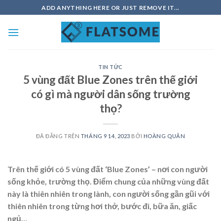
Chuyển
ADD ANYTHING HERE OR JUST REMOVE IT...
đến
nội
dung
TIN TỨC
5 vùng đất Blue Zones trên thế giới
có gì mà người dân sống trường
thọ?
ĐÃ ĐĂNG TRÊN
THÁNG 9 14, 2023
BỞI
HOÀNG QUÂN
Trên thế giới có 5 vùng đất ‘Blue Zones’ – nơi con người
sống khỏe, trường thọ. Điểm chung của những vùng đất
này là thiên nhiên trong lành, con người sống gần gũi với
thiên nhiên trong từng hơi thở, bước đi, bữa ăn, giấc
ngủ…