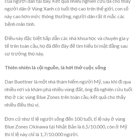
của người dân tại đây. Kết quả nhiều nghiên cứu đã cho thấy
người dân ở Vùng Xanh có tuổi thọ cao trên thế giới, con số
này cao hơn mức thông thường, người dân rất ít mắc các
bệnh mãn tính.
Điều này đặc biệt hấp dẫn các nhà khoa học và chuyên gia y
tế trên toàn cầu, họ đã đến đây để tìm hiểu bí mật đằng sau
sự trường thọ này.
Thiên nhiên là cội nguồn, là hơi thở cuộc sống
Dan Buettner là một nhà thám hiểm người Mỹ, sau khi đi qua
nhiều nơi và khám phá nhiều vùng đất, ông đã nghiên cứu tuổi
thọ ở các vùng Blue Zones trên toàn cầu, kết quả cho thấy
nhiều điều thú vị.
Đơn cử như tỉ lệ người sống đến 100 tuổi, tỉ lệ này ở vùng
Blue Zones Okinawa tại Nhật Bản là 6,5/10.000, còn ở Mỹ
thì tỉ lệ này chỉ là 1,7/10.000 người.