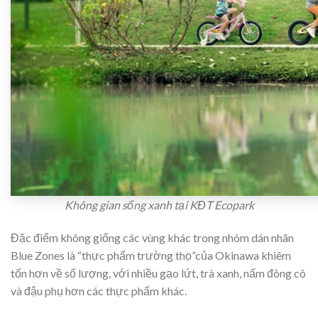
Không gian sống xanh tại KĐT Ecopark
Đặc điểm không giống các vùng khác trong nhóm dán nhãn
Blue Zones là “thực phẩm trường thọ”của Okinawa khiêm
tốn hơn về số lượng, với nhiều gạo lứt, trà xanh, nấm đông cô
và đậu phụ hơn các thực phẩm khác.