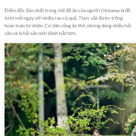
Điểm độc đáo nhất trong chế độ ăn của người Okinawa là đồ
tươi mỗi ngày với nhiều rau củ quả. Thực vật được trồng
hoàn toàn tự nhiên. Cư dân cũng ăn thịt, nhưng dùng nhiều hải
sản và là hải sản mới đánh bắt hơn.