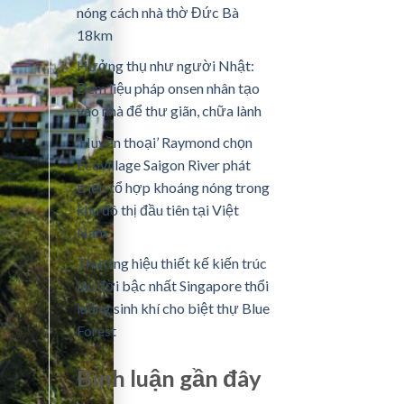
nóng cách nhà thờ Đức Bà
18km
Hưởng thụ như người Nhật:
Đem liệu pháp onsen nhân tạo
vào nhà để thư giãn, chữa lành
‘Huyền thoại’ Raymond chọn
Ecovillage Saigon River phát
triển tổ hợp khoáng nóng trong
khu đô thị đầu tiên tại Việt
Nam
Thương hiệu thiết kế kiến trúc
lâu đời bậc nhất Singapore thổi
luồng sinh khí cho biệt thự Blue
Forest
Bình luận ​​gần đây