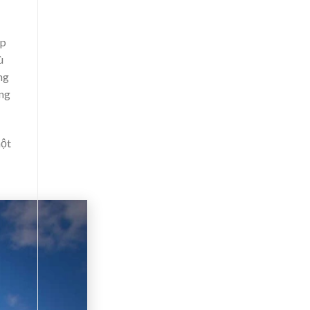
ắp
ù
ng
áng
một