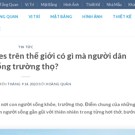
Tổng Quan
Vị Trí
Mặt Bằng
Hình Ảnh
Thiết Kế
Nhà Mẫu
Khá
NG QUAN
VỊ TRÍ
MẶT BẰNG
HÌNH ẢNH
THIẾT KẾ
C
TIN TỨC
s trên thế giới có gì mà người dân
ống trường thọ?
TRÊN
THÁNG 9 14, 2023
BỞI
HOÀNG QUÂN
 – nơi con người sống khỏe, trường thọ. Điểm chung của nhữn
on người sống gần gũi với thiên nhiên trong từng hơi thở, bướ