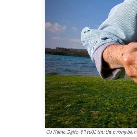
Cụ Kame Ogito, 89 tuổi, thu thập rong biể