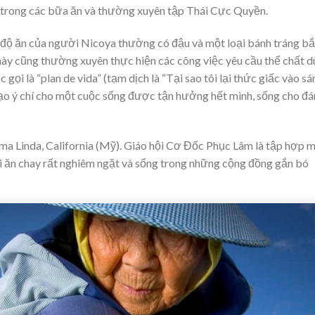
 trong các bữa ăn và thường xuyên tập Thái Cực Quyền.
 độ ăn của người Nicoya thường có đậu và một loại bánh tráng b
này cũng thường xuyên thực hiện các công việc yêu cầu thể chất d
ọi là “plan de vida” (tạm dịch là “Tại sao tôi lại thức giấc vào sá
 tạo ý chí cho một cuộc sống được tận hưởng hết mình, sống cho đ
a Linda, California (Mỹ). Giáo hội Cơ Đốc Phục Lâm là tập hợp 
i ăn chay rất nghiêm ngặt và sống trong những cộng đồng gắn bó