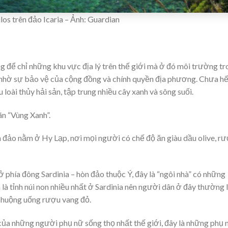
los trên đảo Icaria – Ảnh: Guardian
g để chỉ những khu vực địa lý trên thế giới mà ở đó môi trường t
m nhờ sự bảo vệ của cộng đồng và chính quyền địa phương. Chưa hế
loài thủy hải sản, tập trung nhiều cây xanh và sông suối.
ãn “Vùng Xanh”.
òn đảo nằm ở Hy Lạp, nơi mọi người có chế độ ăn giàu dầu olive, r
h ở phía đông Sardinia – hòn đảo thuộc Ý, đây là “ngôi nhà” có những
a là tỉnh núi non nhiều nhất ở Sardinia nên người dân ở đây thường
 chuộng uống rượu vang đỏ.
của những người phụ nữ sống thọ nhất thế giới, đây là những phụ 