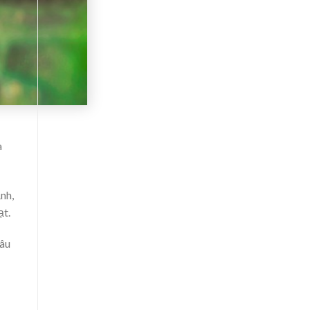
a
nh,
ạt.
lâu