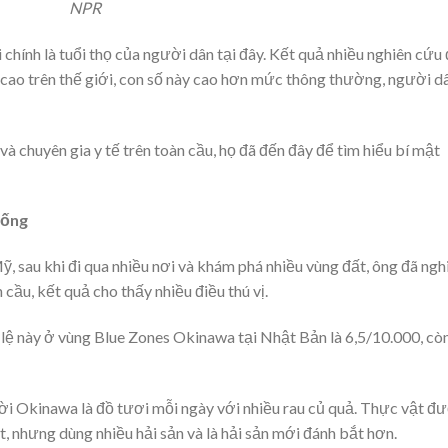
NPR
 chính là tuổi thọ của người dân tại đây. Kết quả nhiều nghiên cứu
 cao trên thế giới, con số này cao hơn mức thông thường, người d
à chuyên gia y tế trên toàn cầu, họ đã đến đây để tìm hiểu bí mật
sống
 sau khi đi qua nhiều nơi và khám phá nhiều vùng đất, ông đã ngh
 cầu, kết quả cho thấy nhiều điều thú vị.
ỉ lệ này ở vùng Blue Zones Okinawa tại Nhật Bản là 6,5/10.000, cò
ời Okinawa là đồ tươi mỗi ngày với nhiều rau củ quả. Thực vật đ
t, nhưng dùng nhiều hải sản và là hải sản mới đánh bắt hơn.