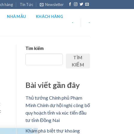
ch hàng
Tin Tức
Newsletter
NHÀ MẪU
KHÁCH HÀNG
-
-
Tìm kiếm
TÌM
KIẾM
Bài viết gần đây
Thủ tướng Chính phủ Phạm
g
Minh Chính dự hội nghị công bố
c
quy hoạch tỉnh và xúc tiến đầu
tư tỉnh Đồng Nai
Khám phá biệt thự khoáng