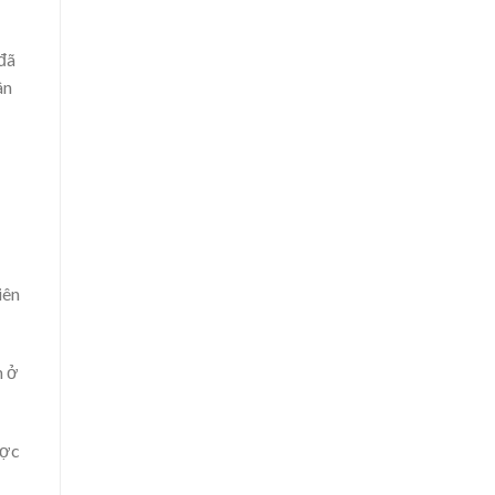
 đã
ân
iên
n ở
ược