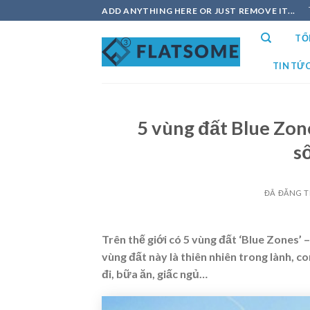
Chuyển
ADD ANYTHING HERE OR JUST REMOVE IT...
đến
TỔ
nội
dung
TIN TỨ
5 vùng đất Blue Zone
s
ĐÃ ĐĂNG 
Trên thế giới có 5 vùng đất ‘Blue Zones’
vùng đất này là thiên nhiên trong lành, c
đi, bữa ăn, giấc ngủ…