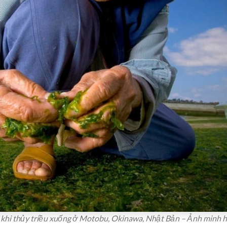
n khi thủy triều xuống ở Motobu, Okinawa, Nhật Bản – Ảnh minh h