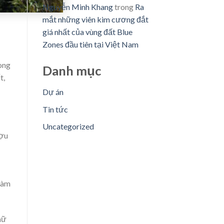
Nguyễn Minh Khang
trong
Ra
mắt những viên kim cương đắt
giá nhất của vùng đất Blue
Zones đầu tiên tại Việt Nam
rong
Danh mục
t,
Dự án
Tin tức
Uncategorized
ượu
 làm
nữ