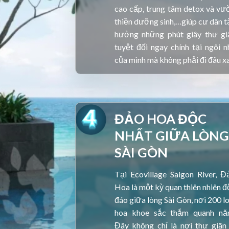
cao cấp, trung tâm detox và vư
thiền dưỡng sinh,…giúp cư dân t
hưởng những phút giây thư gi
tuyệt đối ngay chính tại ngôi n
của mình mà không phải đi đâu xa
ĐẢO HOA ĐỘC
NHẤT GIỮA LÒNG
SÀI GÒN
Tại Ecovillage Saigon River, Đ
Hoa là một kỳ quan thiên nhiên đ
đáo giữa lòng Sài Gòn, nơi 200 lo
hoa khoe sắc thắm quanh nă
Đây không chỉ là nơi thư giãn 