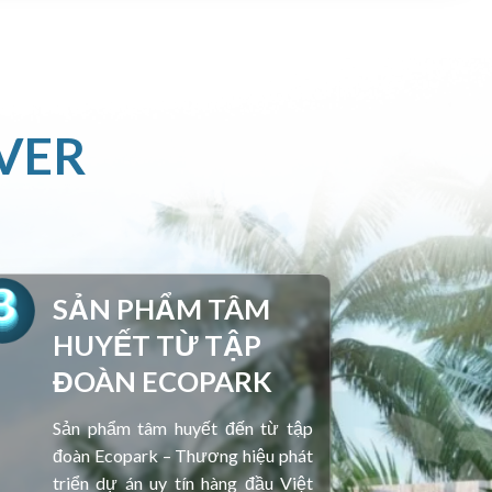
VER
SẢN PHẨM TÂM
HUYẾT TỪ TẬP
ĐOÀN ECOPARK
Sản phẩm tâm huyết đến từ tập
đoàn Ecopark – Thương hiệu phát
triển dự án uy tín hàng đầu Việt