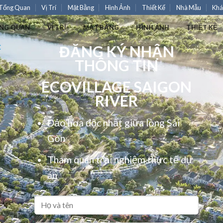
Tổng Quan
Vị Trí
Mặt Bằng
Hình Ảnh
Thiết Kế
Nhà Mẫu
Khá
NG QUAN
VỊ TRÍ
MẶT BẰNG
HÌNH ẢNH
THIẾT KẾ
ĐĂNG KÝ NHẬN
C
THÔNG TIN
ECOVILLAGE SAIGON
RIVER
Đảo hoa độc nhất giữa lòng Sài
Gòn
Tham quan trải nghiệm thực tế dự
án