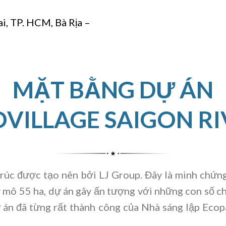
ai, TP. HCM, Bà Rịa –
MẶT BẰNG DỰ ÁN
OVILLAGE SAIGON RI
 trúc được tạo nên bởi LJ Group. Đây là minh chứn
 mô 55 ha, dự án gây ấn tượng với những con số c
án đã từng rất thành công của Nhà sáng lập Ecopa