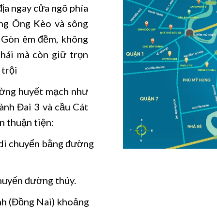
địa ngay cửa ngõ phía
ông Ông Kèo và sông
i Gòn êm đềm, không
thái mà còn giữ trọn
 trội
đường huyết mạch như
nh Đai 3 và cầu Cát
n thuận tiện:
 di chuyển bằng đường
huyển đường thủy.
nh (Đồng Nai) khoảng