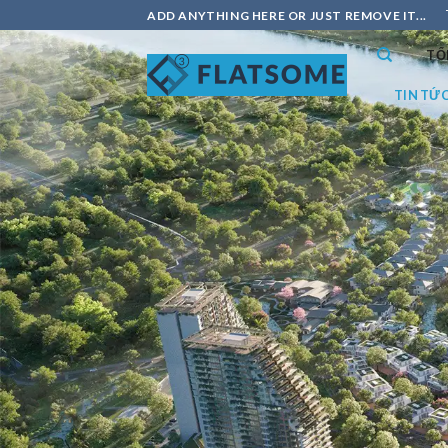
Chuyển
ADD ANYTHING HERE OR JUST REMOVE IT...
đến
TỔ
nội
dung
TIN TỨ