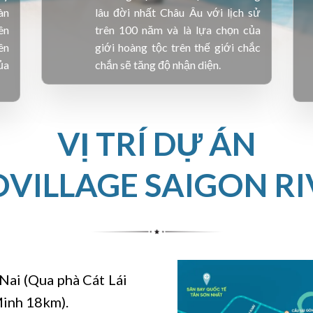
àn
lâu đời nhất Châu Âu với lịch sử
ên
trên 100 năm và là lựa chọn của
ên
giới hoàng tộc trên thế giới chắc
ủa
chắn sẽ tăng độ nhận diện.
VỊ TRÍ DỰ ÁN
OVILLAGE SAIGON RI
Nai (Qua phà Cát Lái
Minh 18km).