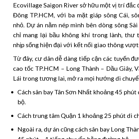
Ecovillage Saigon River sở hữu một vị trí đắc 
Đông TP.HCM, với ba mặt giáp sông Cái, s
nhỏ. Dự án nằm nép mình bên dòng sông Sà
chỉ mang lại bầu không khí trong lành, thư 
nhịp sống hiện đại với kết nối giao thông vượt
Từ đây, cư dân dễ dàng tiếp cận các tuyến 
cao tốc TP.HCM – Long Thành – Dầu Giây, Và
Lái trong tương lai, mở ra mọi hướng di chuyể
Cách sân bay Tân Sơn Nhất khoảng 45 phút
bộ.
Cách trung tâm Quận 1 khoảng 25 phút di c
Ngoài ra, dự án cũng cách sân bay Long Thà
45 phút – 1 tiếng chuyển bằng đường bộ.