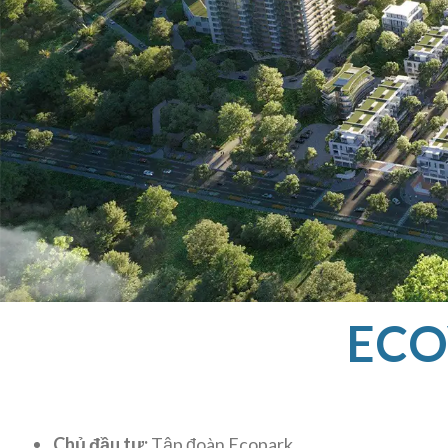
ECO
Chủ đầu tư:
Tập đoàn Ecopark.