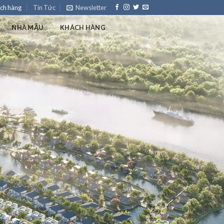
ch hàng
Tin Tức
Newsletter
NHÀ MẪU
KHÁCH HÀNG
-
-