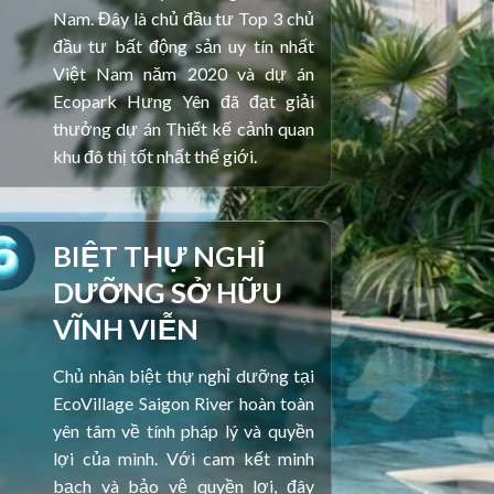
Nam. Đây là chủ đầu tư Top 3 chủ
đầu tư bất động sản uy tín nhất
Việt Nam năm 2020 và dự án
Ecopark Hưng Yên đã đạt giải
thưởng dự án Thiết kế cảnh quan
khu đô thị tốt nhất thế giới.
BIỆT THỰ NGHỈ
DƯỠNG SỞ HỮU
VĨNH VIỄN
Chủ nhân biệt thự nghỉ dưỡng tại
EcoVillage Saigon River hoàn toàn
yên tâm về tính pháp lý và quyền
lợi của mình. Với cam kết minh
bạch và bảo vệ quyền lợi, đây