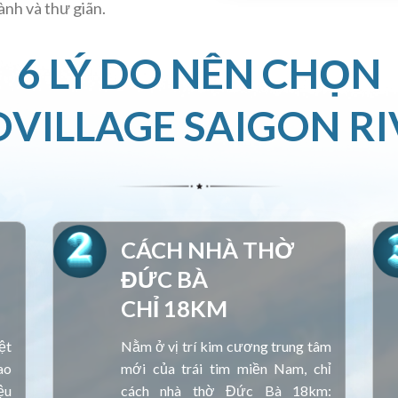
ành và thư giãn.
6 LÝ DO NÊN CHỌN
OVILLAGE SAIGON RI
CÁCH NHÀ THỜ
ĐỨC BÀ
CHỈ 18KM
ệt
Nằm ở vị trí kim cương trung tâm
ao
mới của trái tim miền Nam, chỉ
ệu
cách nhà thờ Đức Bà 18km: